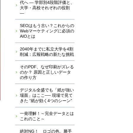
代へ ― 学部別4段階評価と、
大学・高校それぞれの役割
―
SEOはもう古い？これからの
Webマーケティングに必須の
AIOとは
2040年までに私立大学を4割
削減：広報戦略の新たな挑戦
そのPDF、なぜ印刷がズレる
のか？ 原因と正しいデータ
の作り方
デジタル全盛でも「紙が強い
場面」はここ── 現場で見て
きた “紙が効く4つのシーン”
一発理解！～完全データとは
これのこと～
絶対NG！ ロゴの色、勝手