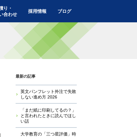
積り・
採用情報
ブログ
い合わせ
最新の記事
英文パンフレット外注で失敗
しない進め方 2026
「まだ紙に印刷してるの？」
と言われたときに読んでほし
い話
大学教育の「三つ星評価」時