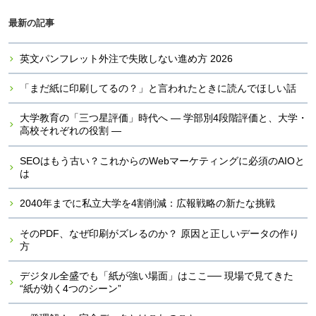
最新の記事
英文パンフレット外注で失敗しない進め方 2026
「まだ紙に印刷してるの？」と言われたときに読んでほしい話
大学教育の「三つ星評価」時代へ ― 学部別4段階評価と、大学・
高校それぞれの役割 ―
SEOはもう古い？これからのWebマーケティングに必須のAIOと
は
2040年までに私立大学を4割削減：広報戦略の新たな挑戦
そのPDF、なぜ印刷がズレるのか？ 原因と正しいデータの作り
方
デジタル全盛でも「紙が強い場面」はここ── 現場で見てきた
“紙が効く4つのシーン”