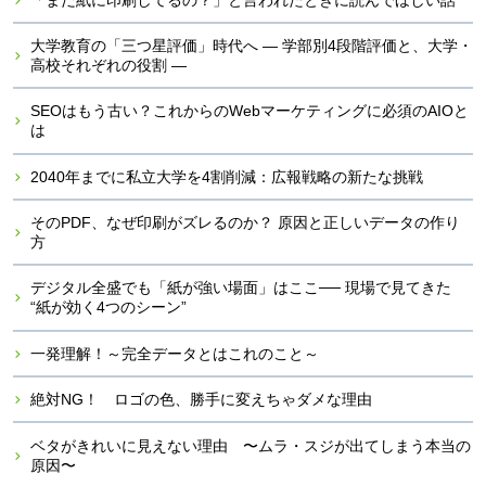
大学教育の「三つ星評価」時代へ ― 学部別4段階評価と、大学・
高校それぞれの役割 ―
SEOはもう古い？これからのWebマーケティングに必須のAIOと
は
2040年までに私立大学を4割削減：広報戦略の新たな挑戦
そのPDF、なぜ印刷がズレるのか？ 原因と正しいデータの作り
方
デジタル全盛でも「紙が強い場面」はここ── 現場で見てきた
“紙が効く4つのシーン”
一発理解！～完全データとはこれのこと～
絶対NG！ ロゴの色、勝手に変えちゃダメな理由
ベタがきれいに見えない理由 〜ムラ・スジが出てしまう本当の
原因〜