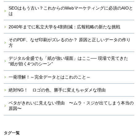
SEOはもう古い？これからのWebマーケティングに必須のAIOと
は
2040年までに私立大学を4割削減：広報戦略の新たな挑戦
そのPDF、なぜ印刷がズレるのか？ 原因と正しいデータの作り
方
デジタル全盛でも「紙が強い場面」はここ── 現場で見てきた
“紙が効く4つのシーン”
一発理解！～完全データとはこれのこと～
絶対NG！ ロゴの色、勝手に変えちゃダメな理由
ベタがきれいに見えない理由 〜ムラ・スジが出てしまう本当の
原因〜
タグ一覧